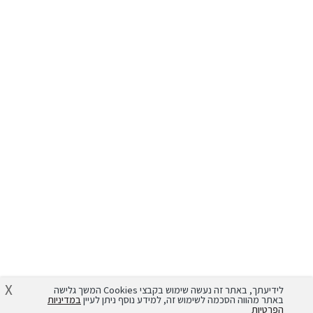
שפטי
דפים באתר
מידע
תקנון
מרכז למידה
קצת עליי
אי שימוש
קורסים דיגיטליים
שאלות ותשובות
תודות
חוברות לימוד
צור קשר
הצהרת נגישות