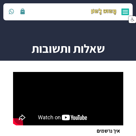
לות ותשובות
ון